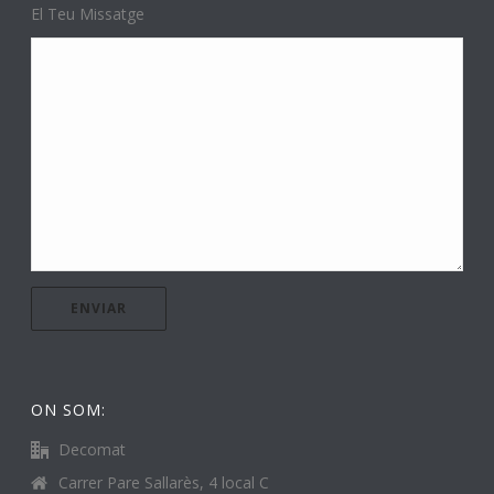
El Teu Missatge
ON SOM:
Decomat
Carrer Pare Sallarès, 4 local C