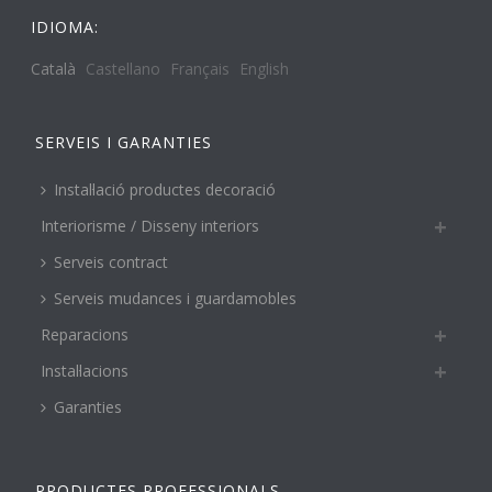
IDIOMA:
Català
Castellano
Français
English
SERVEIS I GARANTIES
Instal·lació productes decoració
Interiorisme / Disseny interiors
Serveis contract
Serveis mudances i guardamobles
Reparacions
Instal·lacions
Garanties
PRODUCTES PROFESSIONALS