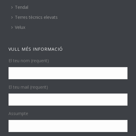
Tendal
Terres tècnics elevats
Velux
VULL MÉS INFORMACIÓ
El teu nom (requerit)
El teu mail (requerit)
Assumpte