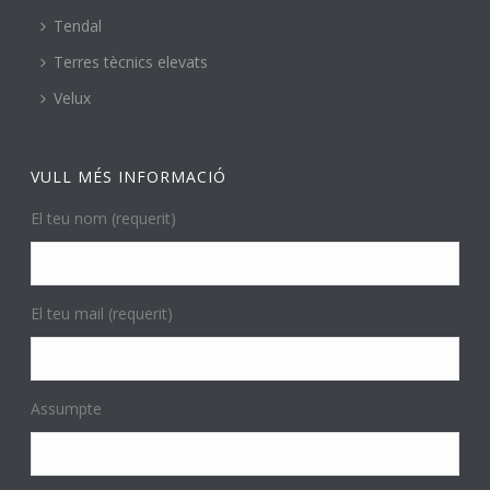
Tendal
Terres tècnics elevats
Velux
VULL MÉS INFORMACIÓ
El teu nom (requerit)
El teu mail (requerit)
Assumpte