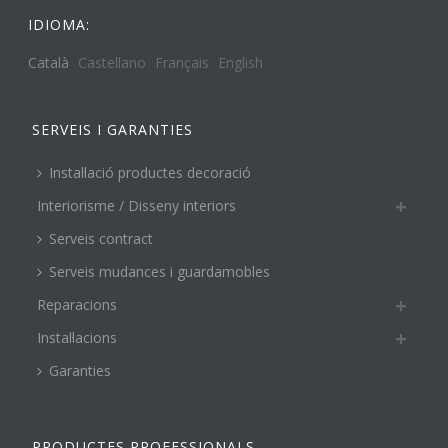
IDIOMA:
Català
Castellano
Français
English
SERVEIS I GARANTIES
Instal·lació productes decoració
Interiorisme / Disseny interiors
Serveis contract
Serveis mudances i guardamobles
Reparacions
Instal·lacions
Garanties
PRODUCTES PROFESSIONALS