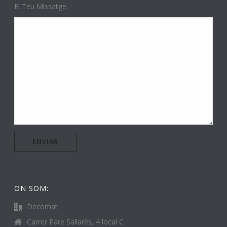
El Teu Missatge
ON SOM:
Decomat
Carrer Pare Sallarès, 4 local C