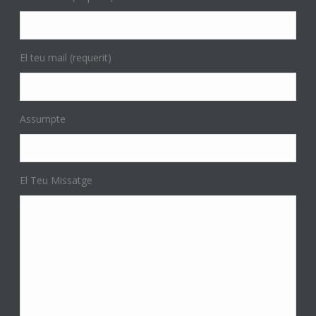
El teu mail (requerit)
Assumpte
El Teu Missatge