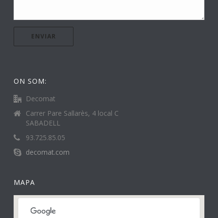
ON SOM:
Decomat
Carrer Pare Sallarès, 4 local C
SABADELL
93.725.85.05
decomat.com
MAPA