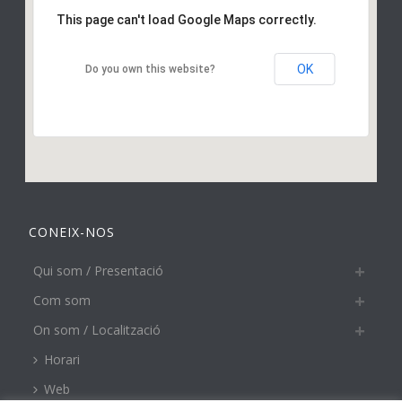
This page can't load Google Maps correctly.
OK
Do you own this website?
CONEIX-NOS
Qui som / Presentació
Com som
On som / Localització
Horari
Web