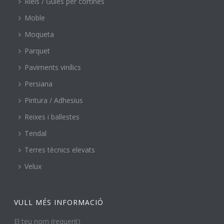
Riels / Guies per cortines
Moble
Moqueta
Parquet
Paviments vinílics
Persiana
Pintura / Adhesius
Reixes i ballestes
Tendal
Terres tècnics elevats
Velux
VULL MÉS INFORMACIÓ
El teu nom (requerit)