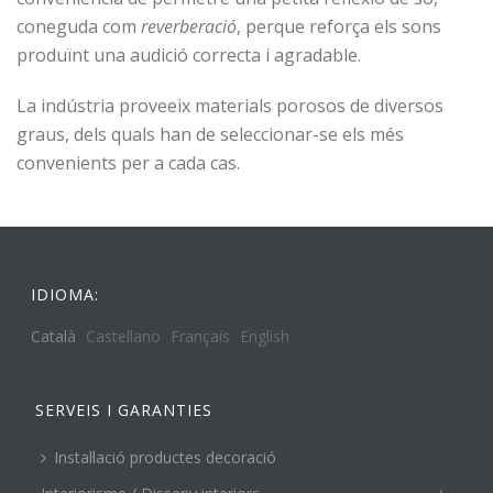
coneguda com
reverberació
, perque reforça els sons
produïnt una audició correcta i agradable.
La indústria proveeix materials porosos de diversos
graus, dels quals han de seleccionar-se els més
convenients per a cada cas.
IDIOMA:
Català
Castellano
Français
English
SERVEIS I GARANTIES
Instal·lació productes decoració