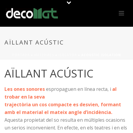
AÏLLANT ACÚSTIC
PORTADA
»
MATERIALS
»
ISOLATOR
»
ACOUSTIC ISOLATION
AÏLLANT ACÚSTIC
Les ones sonores
espropaguen en línea recta, i
al
trobar en la seva
trajectòria un cos compacte es desvien, formant
amb
el material el mateix angle d’incidència.
Aquesta propietat del so resulta en múltiples ocasions
un serios inconvenient. En efecte, en els teatres i en els