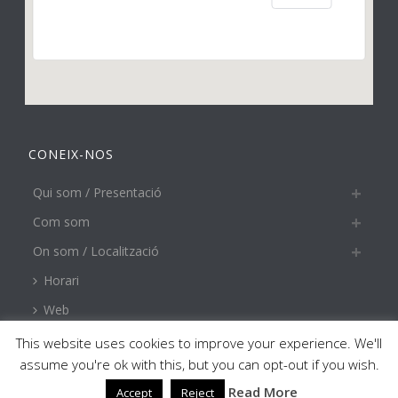
CONEIX-NOS
Qui som / Presentació
Com som
On som / Localització
Horari
Web
This website uses cookies to improve your experience. We'll
assume you're ok with this, but you can opt-out if you wish.
Read More
Accept
Reject