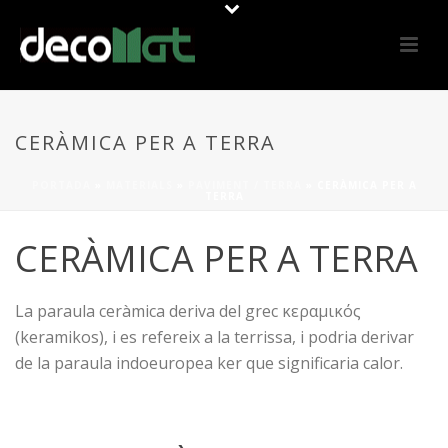
CERÀMICA PER A TERRA
PORTADA
»
MATERIALS
»
PAVIMENT / TERRA
»
CERÀMICA PER A
TERRA
CERÀMICA PER A TERRA
La paraula ceràmica deriva del grec κεραμικός
(keramikos), i es refereix a la terrissa, i podria derivar
de la paraula indoeuropea ker que significaria calor.