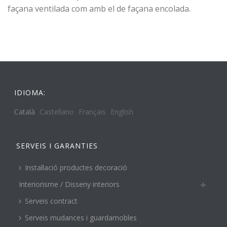
façana ventilada com amb el de façana encolada.
IDIOMA:
Català
Castellano
Français
English
SERVEIS I GARANTIES
Instal·lació productes decoració
Interiorisme / Disseny interiors
Serveis contract
Serveis mudances i guardamobles