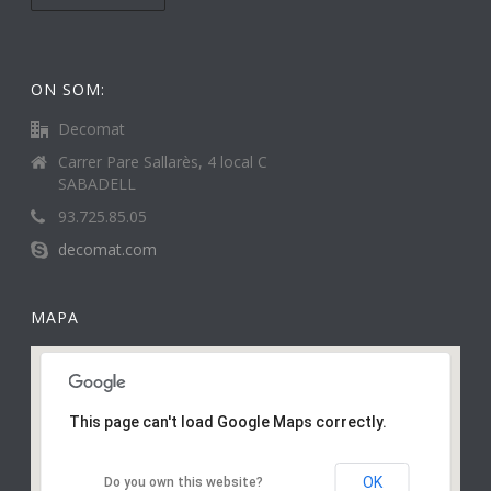
ON SOM:
Decomat
Carrer Pare Sallarès, 4 local C
SABADELL
93.725.85.05
decomat.com
MAPA
This page can't load Google Maps correctly.
OK
Do you own this website?