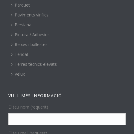
Parquet
Paviments vinílics
Persiana
Pintura / Adhesius
Reixes i ballestes
Tendal
Terres tècnics elevats
Velux
VULL MÉS INFORMACIÓ
El teu nom (requerit)
El teu mail (requerit)