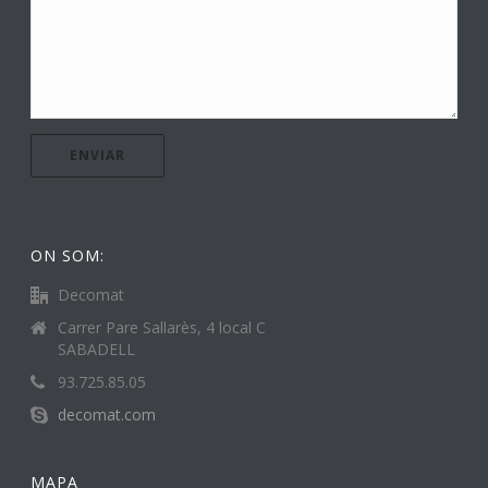
ON SOM:
Decomat
Carrer Pare Sallarès, 4 local C
SABADELL
93.725.85.05
decomat.com
MAPA