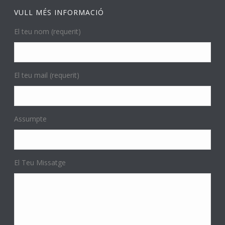
VULL MÉS INFORMACIÓ
El teu nom (requerit)
El teu mail (requerit)
Assumpte
El Teu Missatge