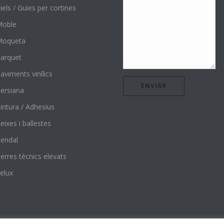
iels / Guies per cortines
Moble
Moqueta
arquet
aviments vinílics
ersiana
intura / Adhesius
eixes i ballestes
endal
erres tècnics elevats
elux