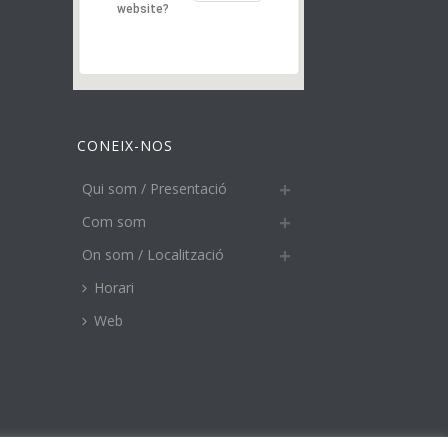
website?
CONEIX-NOS
Qui som / Presentació
Com som
On som / Localització
Horari
Web