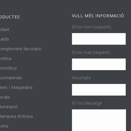
VULL MÉS INFORMACIÓ
ODUCTES
El teu nom (requerit)
ïllant
atifa
omplement decoratiu
El teu mail (requerit)
ortina
Domòtica
comaterials
Assumpte
ines / Maquinària
scala
El Teu Missatge
l·luminació
ampara d’oficina
orta