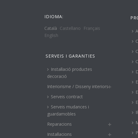
IDIOMA:
PR
Català
Castellano
Français
A
English
C
C
SERVEIS I GARANTIES
C
Instal·lació productes
decoració
E
Interiorisme / Disseny interiors
E
Serveis contract
E
Serveis mudances i
I
guardamobles
M
Reparacions
P
Instal·lacions