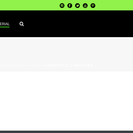
ERIAL
URE CLOISON
»
PORTE
»
COMMERCE ET L’INDUSTRIE