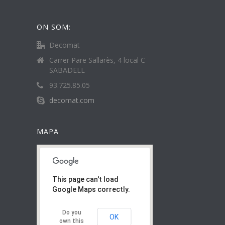
ON SOM:
Decomat
Carrer Pare Sallarès, 4 local C
SABADELL
93.725.85.05
decomat.com
MAPA
This page can't load
Google Maps correctly.
Do you
OK
own this