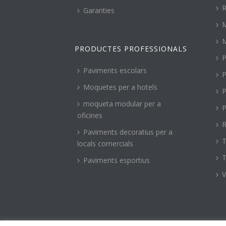
R
Garanties
PRODUCTES PROFESSIONALS
P
Paviments escolars
P
Moquetes per a hotels
P
moqueta modular per a
P
oficines
R
Paviments decoratius per a
T
locals comercials
T
Paviments esportius
V