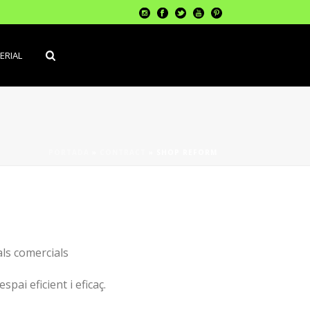
ERIAL
PORTADA
»
CONTRACT
»
SHOP REFORM
als comercials
spai eficient i eficaç.