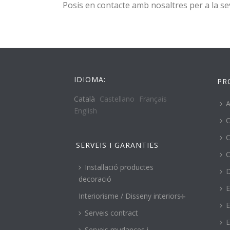
Posis en contacte amb nosaltres per a la s
IDIOMA:
PR
Català
Castellano
Français
A
English
C
C
SERVEIS I GARANTIES
C
Instal·lació productes
decoració
E
Interiorisme / Disseny interiors
E
Serveis contract
E
Serveis mudances i