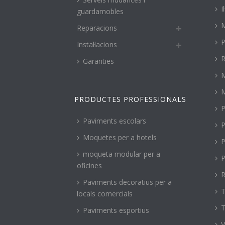
I
guardamobles
M
Reparacions
P
Instal·lacions
R
Garanties
PRODUCTES PROFESSIONALS
P
Paviments escolars
P
Moquetes per a hotels
P
moqueta modular per a
P
oficines
R
Paviments decoratius per a
T
locals comercials
T
Paviments esportius
V