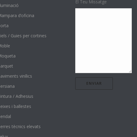
El Teu Missatge
l·luminació
ampara d’oficina
orta
iels / Guies per cortines
Moble
Moqueta
arquet
aviments vinílics
ersiana
intura / Adhesius
eixes i ballestes
endal
erres tècnics elevats
elux