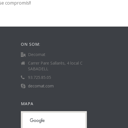
nse compromís!!
ON SOM:
Decomat
Carrer Pare Sallarès, 4 local C
SABADELL
93.725.85.05
decomat.com
MAPA