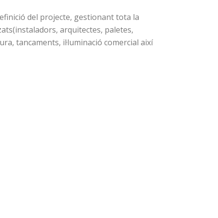
definició del projecte, gestionant tota la
ats(instaladors, arquitectes, paletes,
ura, tancaments, il·luminació comercial així