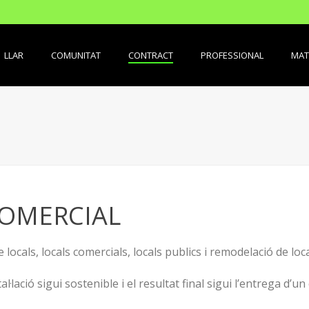
LLAR
COMUNITAT
CONTRACT
PROFESSIONAL
MAT
COMERCIAL
ocals, locals comercials, locals publics i remodelació de loc
lació sigui sostenible i el resultat final sigui l’entrega d’un e