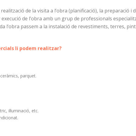
alització de la visita a l’obra (planificació), la preparació i 
 execució de l’obra amb un grup de professionals especialitz
da l’obra passem a la instalació de revestiments, terres, pint
cials li podem realitzar?
 ceràmics, parquet.
ic, il·luminació, etc.
ndicionat.