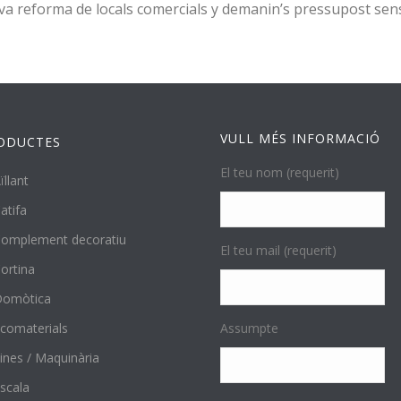
eva reforma de locals comercials y demanin’s pressupost se
VULL MÉS INFORMACIÓ
ODUCTES
El teu nom (requerit)
ïllant
atifa
omplement decoratiu
El teu mail (requerit)
ortina
Domòtica
comaterials
Assumpte
ines / Maquinària
scala