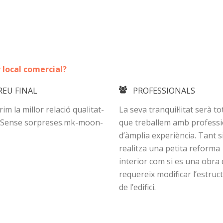
 local comercial?
REU FINAL
PROFESSIONALS
rim la millor relació qualitat-
La seva tranquil·litat serà tot
 Sense sorpreses.mk-moon-
que treballem amb professi
d’àmplia experiència. Tant s
realitza una petita reforma
interior com si es una obra
requereix modificar l’estruc
de l’edifici.