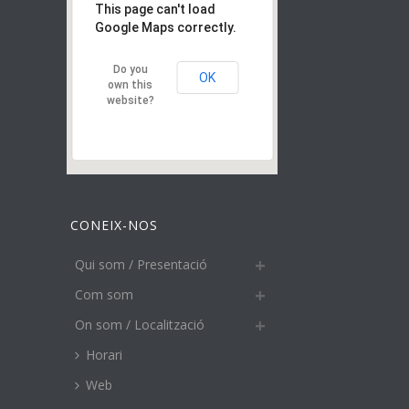
This page can't load
Google Maps correctly.
Do you
OK
own this
website?
CONEIX-NOS
Qui som / Presentació
Com som
On som / Localització
Horari
Web