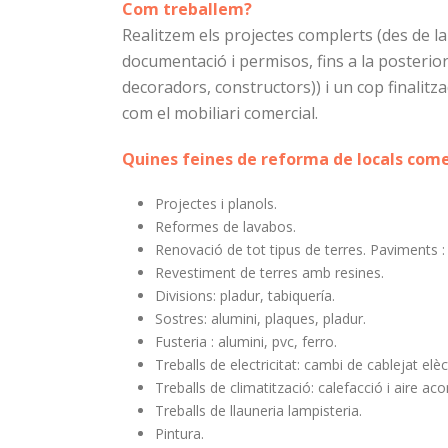
Com treballem?
Realitzem els projectes complerts (des de la re
documentació i permisos, fins a la posterior
decoradors, constructors)) i un cop finalitza
com el mobiliari comercial.
Quines feines de reforma de locals comer
Projectes i planols.
Reformes de lavabos.
Renovació de tot tipus de terres. Paviments :
Revestiment de terres amb resines.
Divisions: pladur, tabiquería.
Sostres: alumini, plaques, pladur.
Fusteria : alumini, pvc, ferro.
Treballs de electricitat: cambi de cablejat elèctr
Treballs de climatització: calefacció i aire aco
Treballs de llauneria lampisteria.
Pintura.