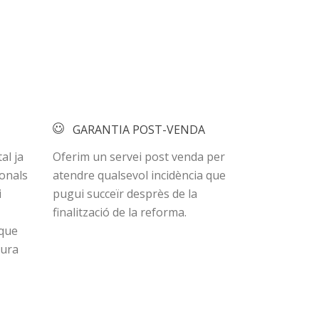
GARANTIA POST-VENDA
al ja
Oferim un servei post venda per
onals
atendre qualsevol incidència que
i
pugui succeïr desprès de la
finalització de la reforma.
 que
tura