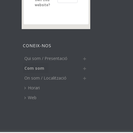
own this
website?
CONEIX-NOS
Qui som / Presentació
Com som
On som / Localització
Horari
Web