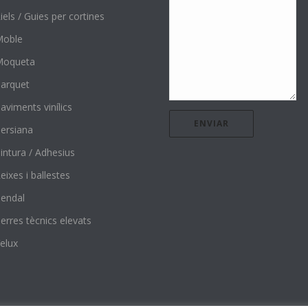
iels / Guies per cortines
Moble
Moqueta
arquet
aviments vinílics
ersiana
intura / Adhesius
eixes i ballestes
endal
erres tècnics elevats
elux