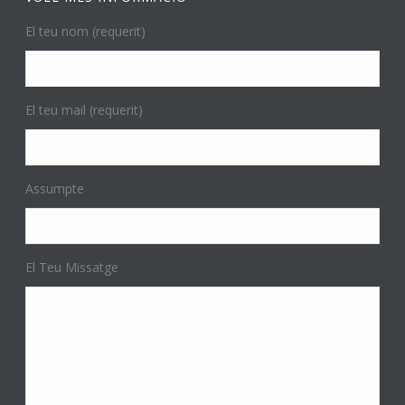
El teu nom (requerit)
El teu mail (requerit)
Assumpte
El Teu Missatge