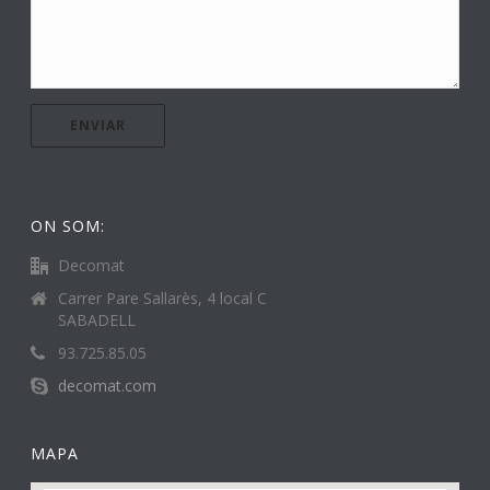
ON SOM:
Decomat
Carrer Pare Sallarès, 4 local C
SABADELL
93.725.85.05
decomat.com
MAPA