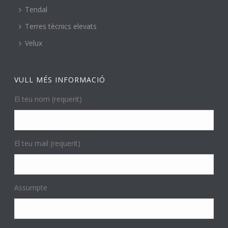
Tendal
Terres tècnics elevats
Velux
VULL MÉS INFORMACIÓ
El teu nom (requerit)
El teu mail (requerit)
Assumpte