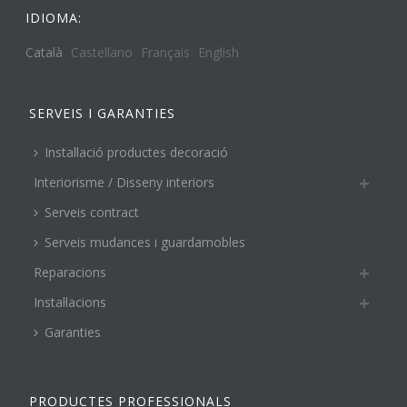
IDIOMA:
Català
Castellano
Français
English
SERVEIS I GARANTIES
Instal·lació productes decoració
Interiorisme / Disseny interiors
Serveis contract
Serveis mudances i guardamobles
Reparacions
Instal·lacions
Garanties
PRODUCTES PROFESSIONALS