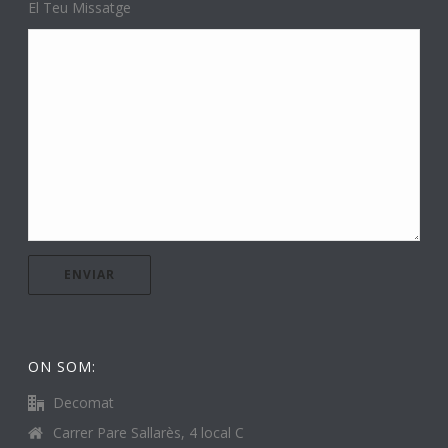
El Teu Missatge
ON SOM:
Decomat
Carrer Pare Sallarès, 4 local C