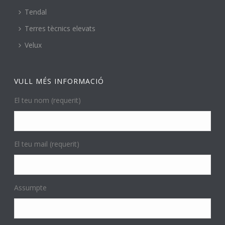
Tendal
Terres tècnics elevats
Velux
VULL MÉS INFORMACIÓ
El teu nom (requerit)
El teu mail (requerit)
Assumpte