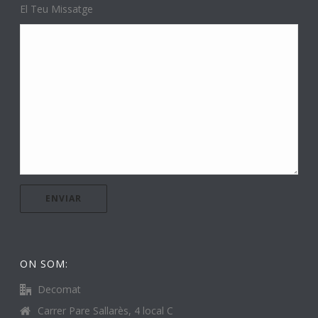
El Teu Missatge
ON SOM:
Decomat
Carrer Pare Sallarès, 4 local C