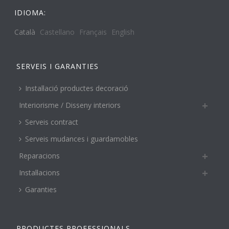
IDIOMA:
Català
Castellano
Français
English
SERVEIS I GARANTIES
Instal·lació productes decoració
Interiorisme / Disseny interiors
Serveis contract
Serveis mudances i guardamobles
Reparacions
Instal·lacions
Garanties
PRODUCTES PROFESSIONALS