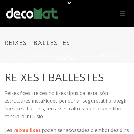
REIXES I BALLESTES
PORTADA
»
MATERIALS
»
FERMETURE CLOISON
»
GRILLES ET
ARBALÈTES
REIXES I BALLESTES
Reixes fixes i reixes no fixes tipus ballesta, són
estructures metal·liques per donar seguretat i protegir
finestres, balcons, terrasses i altres buits d’un edifici
contra la intrusió
Les
reixes fixes
poden ser adossades o embotides dins