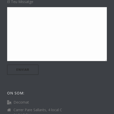
El Teu Missatge
ON SOM:
Decomat
Carrer Pare Sallarès, 4 local C