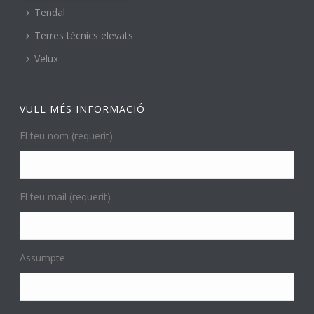
Tendal
Terres tècnics elevats
Velux
VULL MÉS INFORMACIÓ
El teu nom (requerit)
El teu mail (requerit)
Assumpte