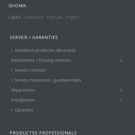
IDIOMA:
Català
Castellano
Français
English
SERVEIS I GARANTIES
Instal·lació productes decoració
Interiorisme / Disseny interiors
Serveis contract
Serveis mudances i guardamobles
Reparacions
Instal·lacions
Garanties
PRODUCTES PROFESSIONALS