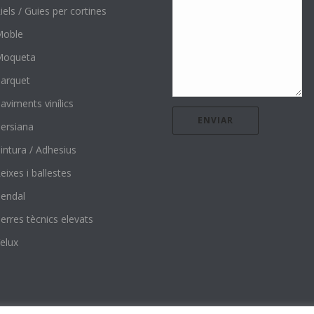
iels / Guies per cortines
Moble
Moqueta
arquet
aviments vinílics
ersiana
intura / Adhesius
eixes i ballestes
endal
erres tècnics elevats
elux