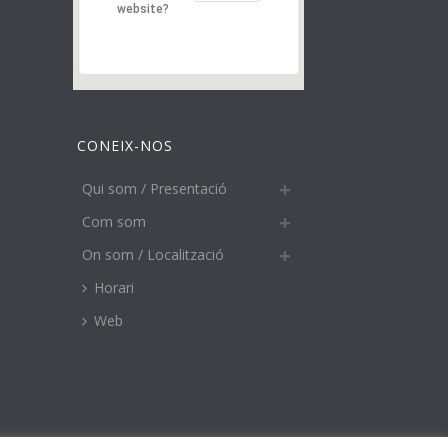
website?
CONEIX-NOS
Qui som / Presentació
Com som
On som / Localització
Horari
Web