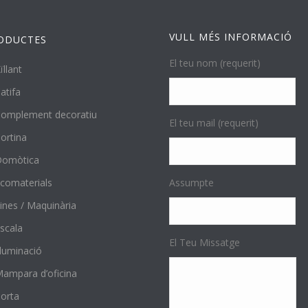
VULL MÉS INFORMACIÓ
ODUCTES
El teu nom (requerit)
ïllant
atifa
omplement decoratiu
El teu mail (requerit)
ortina
Domòtica
comaterials
Assumpte
ines / Maquinària
scala
El Teu Missatge
l·luminació
ampara d’oficina
orta