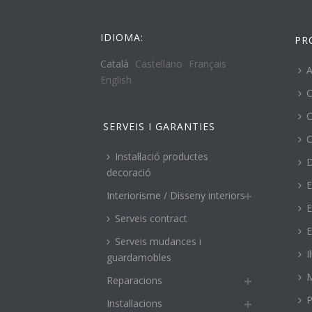
IDIOMA:
PR
Català
Castellano
Français
A
English
C
C
SERVEIS I GARANTIES
C
Instal·lació productes
decoració
E
Interiorisme / Disseny interiors
E
Serveis contract
E
Serveis mudances i
I
guardamobles
M
Reparacions
P
Instal·lacions