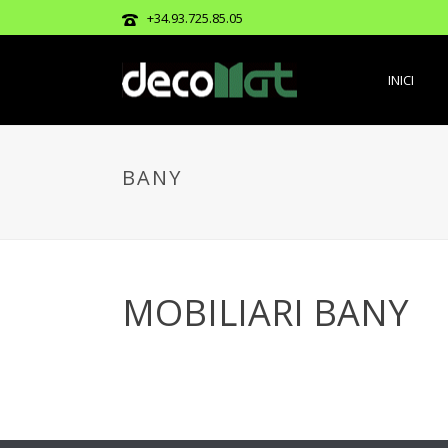
+34.93.725.85.05
INICI
BANY
MOBILIARI BANY