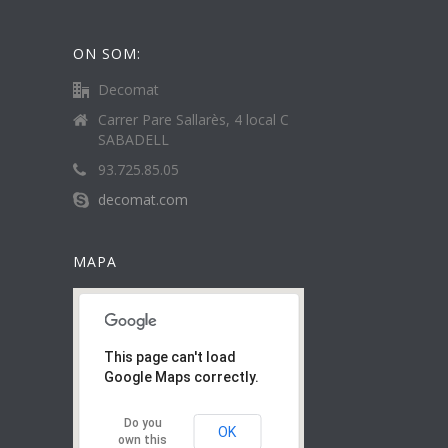
ON SOM:
Decomat
Carrer Pare Sallarès, 4 local C
SABADELL
93.725.85.05
decomat.com
MAPA
This page can't load
Google Maps correctly.
Do you
OK
own this