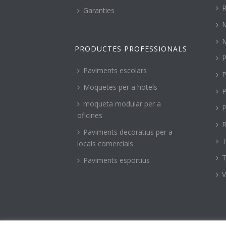
R
Garanties
PRODUCTES PROFESSIONALS
P
Paviments escolars
P
Moquetes per a hotels
P
moqueta modular per a
P
oficines
R
Paviments decoratius per a
T
locals comercials
T
Paviments esportius
V