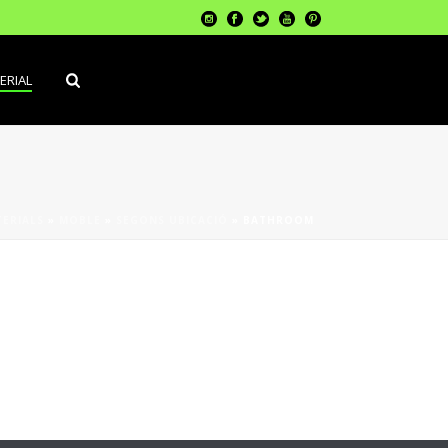
ERIAL
ERIALS
»
MOBLE
»
SEGONS UBICACIÓ
»
BATHROOM