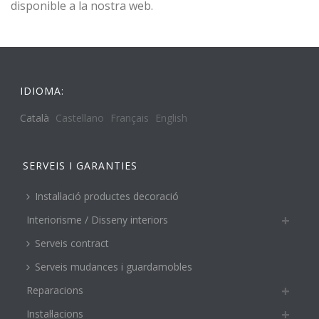
disponible a la nostra web.
IDIOMA:
Català
Castellano
Français
English
SERVEIS I GARANTIES
Instal·lació productes decoració
Interiorisme / Disseny interiors
Serveis contract
Serveis mudances i guardamobles
Reparacions
Instal·lacions