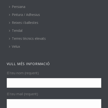
Persiana
Pintura / Adhesius
Reixes i ballestes
Tendal
Terres tècnics elevats
Velux
VULL MÉS INFORMACIÓ
El teu nom (requerit)
El teu mail (requerit)