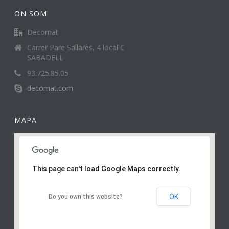
ON SOM:
Decomat
Carrer Pare Sallarès, 4 local C
SABADELL
93.725.85.05
decomat.com
MAPA
This page can't load Google Maps correctly.
OK
Do you own this website?