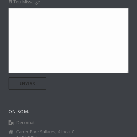
El Teu Missatge
ON SOM:
Decomat
Carrer Pare Sallarès, 4 local C