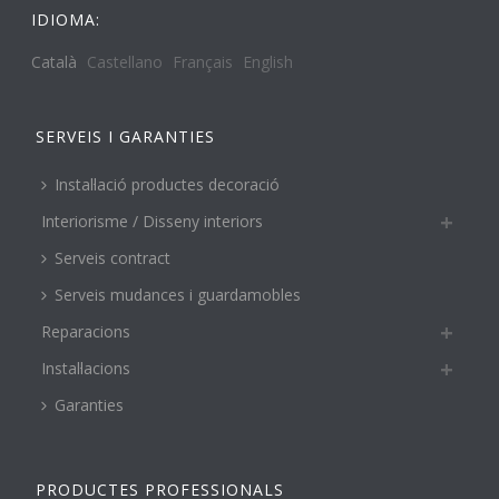
IDIOMA:
Català
Castellano
Français
English
SERVEIS I GARANTIES
Instal·lació productes decoració
Interiorisme / Disseny interiors
Serveis contract
Serveis mudances i guardamobles
Reparacions
Instal·lacions
Garanties
PRODUCTES PROFESSIONALS