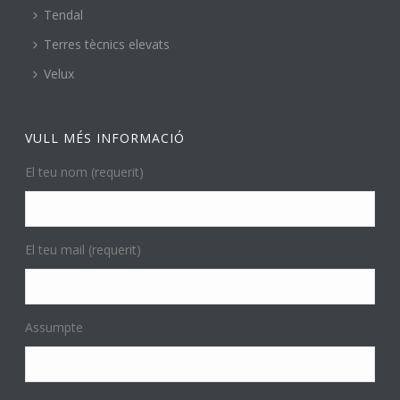
Tendal
Terres tècnics elevats
Velux
VULL MÉS INFORMACIÓ
El teu nom (requerit)
El teu mail (requerit)
Assumpte