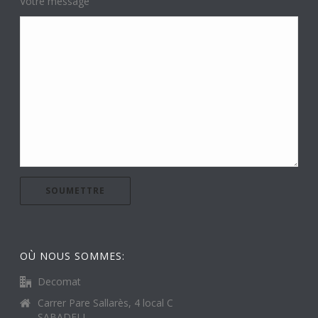
Votre message
OÙ NOUS SOMMES:
Decomat
Carrer Pare Sallarès, 4 local C
SABADELL