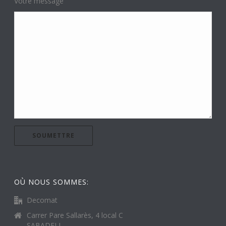
Votre message
OÙ NOUS SOMMES:
Decomat
Carrer Pare Sallarès, 4 local C
SABADELL