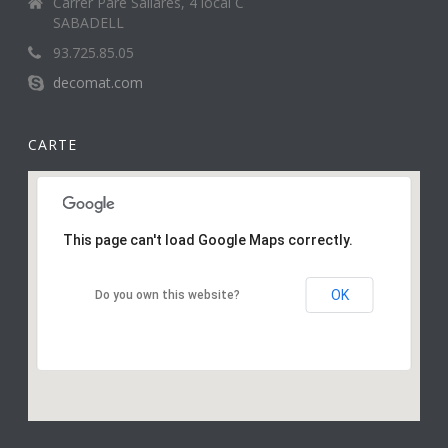
Carrer Pare Sallarès, 4 local C
SABADELL
93.725.85.05
decomat.com
CARTE
This page can't load Google Maps correctly.
OK
Do you own this website?