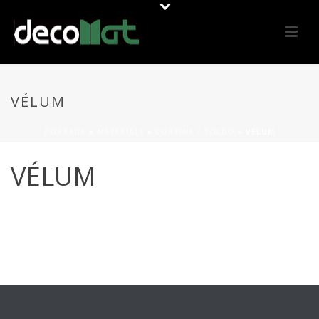
VÉLUM
PORTADA
»
MATERIALS
»
CORTINA / TOLDO
»
VÉLUM
VÉLUM