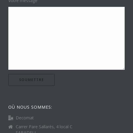
Votre message
OÙ NOUS SOMMES:
Decomat
Carrer Pare Sallarès, 4 local C
SABADELL