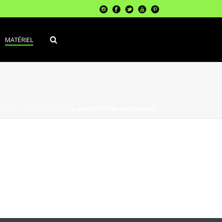
MATÉRIEL
TINA / TOLDO
»
VÉLUM
»
AUVENTS PAR MÉCANISME