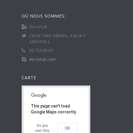
OÙ NOUS SOMMES:
Decomat
Carrer Pare Sallarès, 4 local C
SABADELL
93.725.85.05
decomat.com
CARTE
This page can't load
Google Maps correctly.
Do you
OK
own this