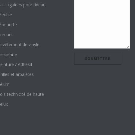
ails /guides pour rideau
euble
oquette
arquet
evêtement de vinyle
ersienne
einture / Adhésif
rilles et arbalètes
élum
ols technicité de haute
elux