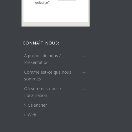
website?
CONNAÎT NOUS:
A propos de nous /
Présentation
Comme est-ce que nous
sommes
Où sommes-nous /
Localisation
Calendrier
Web