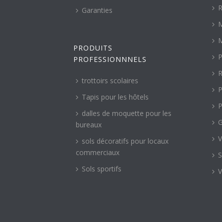
R
Garanties
M
M
PRODUITS
P
PROFESSIONNNELS
R
trottoirs scolaires
P
Tapis pour les hôtels
P
dalles de moquette pour les
G
bureaux
V
sols décoratifs pour locaux
commerciaux
S
Sols sportifs
V