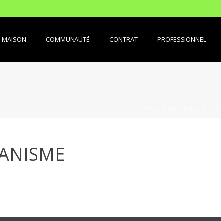
MAISON
COMMUNAUTÉ
CONTRAT
PROFESSIONNEL
PORTADA
»
MATERIALS
»
COR
CANISME