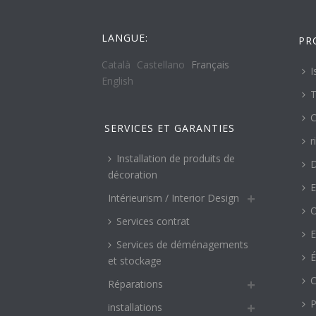
LANGUE:
PR
Català
Castellano
Français
I
English
T
C
SERVICES ET GARANTIES
r
Installation de produits de
décoration
E
Intérieurism / Interior Design
O
Services contrat
E
Services de déménagements
É
et stockage
C
Réparations
P
installations