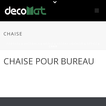
CHAISE
PORTADA
»
MATERIALS
»
MOBLE
»
SEGONS UBICACIÓ
»
OFFICE
»
CHAIR
CHAISE POUR BUREAU