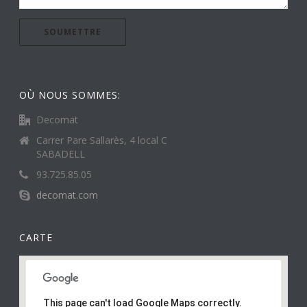
OÙ NOUS SOMMES:
Decomat
Carrer Pare Sallarès, 4 local C
SABADELL
93.725.85.05
decomat.com
CARTE
This page can't load Google Maps correctly.