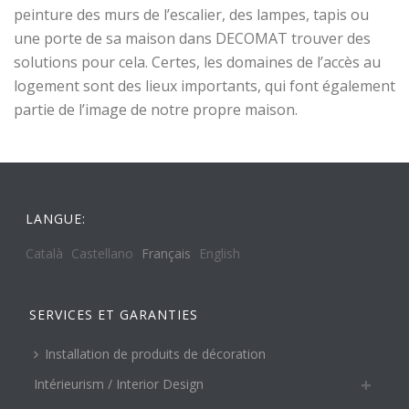
peinture des murs de l’escalier, des lampes, tapis ou
une porte de sa maison dans DECOMAT trouver des
solutions pour cela. Certes, les domaines de l’accès au
logement sont des lieux importants, qui font également
partie de l’image de notre propre maison.
LANGUE:
Català
Castellano
Français
English
SERVICES ET GARANTIES
Installation de produits de décoration
Intérieurism / Interior Design