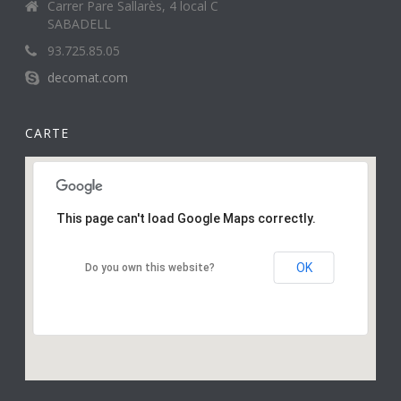
Carrer Pare Sallarès, 4 local C
SABADELL
93.725.85.05
decomat.com
CARTE
This page can't load Google Maps correctly.
OK
Do you own this website?