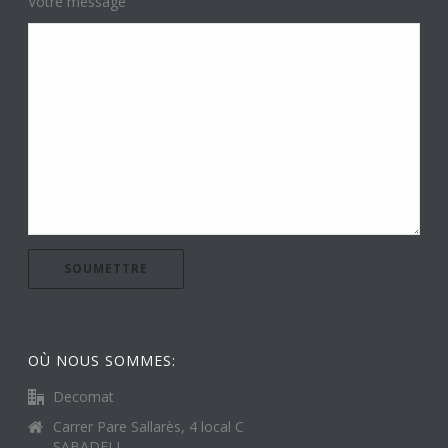
Votre message
OÙ NOUS SOMMES:
Decomat
Carrer Pare Sallarès, 4 local C
SABADELL