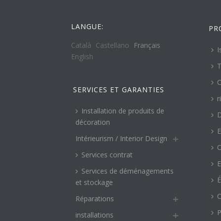
LANGUE:
PR
Català
Castellano
Français
I
English
T
C
SERVICES ET GARANTIES
r
Installation de produits de
décoration
E
Intérieurism / Interior Design
O
Services contrat
E
Services de déménagements
É
et stockage
C
Réparations
P
installations