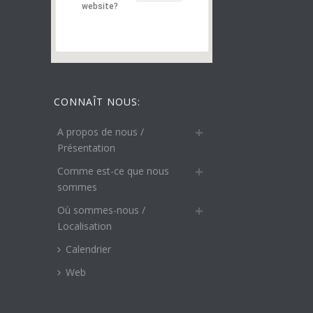
website?
CONNAÎT NOUS:
A propos de nous /
Présentation
Comme est-ce que nous
sommes
Où sommes-nous /
Localisation
Calendrier
Web