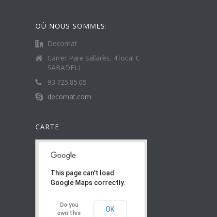
OÙ NOUS SOMMES:
Decomat
Carrer Pare Sallarès, 4 local C
SABADELL
93.725.85.05
decomat.com
CARTE
This page can't load
Google Maps correctly.
Do you
OK
own this