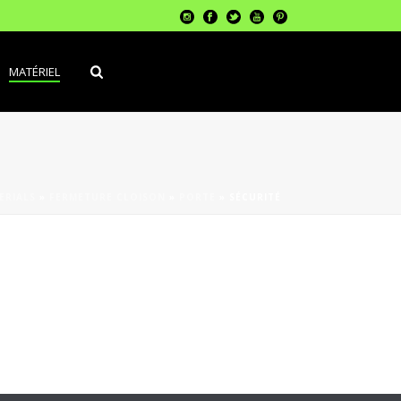
MATÉRIEL
ERIALS
»
FERMETURE CLOISON
»
PORTE
»
SÉCURITÉ