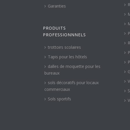
R
Garanties
M
M
PRODUITS
P
PROFESSIONNNELS
R
trottoirs scolaires
P
Tapis pour les hôtels
P
dalles de moquette pour les
G
bureaux
V
sols décoratifs pour locaux
commerciaux
S
Sols sportifs
V