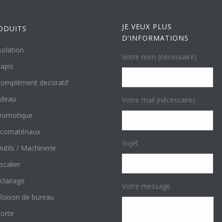
JE VEUX PLUS
ODUITS
D’INFORMATIONS
solation
Votre nom (nécessaire)
apis
omplément decoratif
ideau
Votre mail (nécessaire)
Domotique
comatériaux
Sujet
utils / Machinerie
scalier
clairage
Votre message
loison de bureau
orte