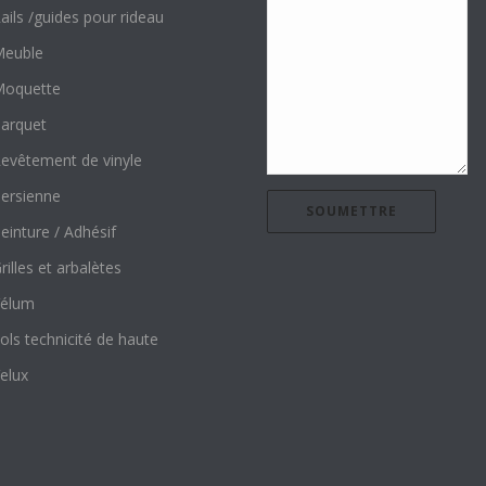
ails /guides pour rideau
euble
oquette
arquet
evêtement de vinyle
ersienne
einture / Adhésif
rilles et arbalètes
élum
ols technicité de haute
elux