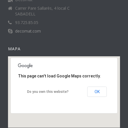
Carrer Pare Sallarès, 4 local C
SABADELL
93.725.85.05
decomat.com
MAPA
This page can't load Google Maps correctly.
OK
Do you own this website?