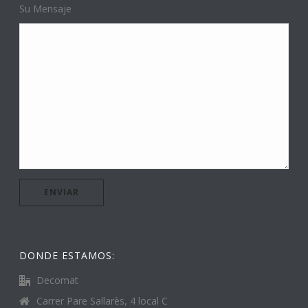
Su Mensaje
DONDE ESTAMOS:
Decomat
Carrer Pare Sallarès, 4 local C