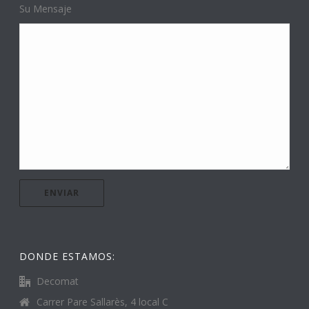
Su Mensaje
DONDE ESTAMOS:
Decomat
Carrer Pare Sallarès, 4 local C