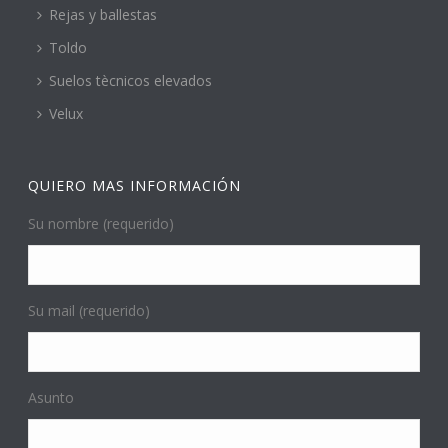
Rejas y ballestas
Toldo
Suelos tècnicos elevados
Velux
QUIERO MAS INFORMACIÓN
Su nombre (requerido)
Su mail (requerido)
Asunto