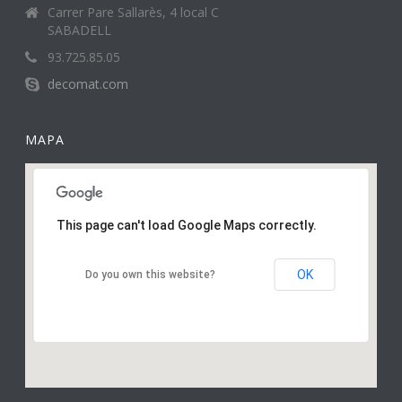
Carrer Pare Sallarès, 4 local C
SABADELL
93.725.85.05
decomat.com
MAPA
This page can't load Google Maps correctly.
OK
Do you own this website?