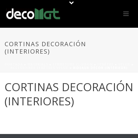
CORTINAS DECORACIÓN
(INTERIORES)
PORTADA
»
MATERIALS
»
FERMETURE CLOISON
»
FENÊTRE
»
VELUX
»
ACCESSOIRES FENÊTRES VELUX
»
RIDEAUX DÉCOR (INTÉRIEUR)
CORTINAS DECORACIÓN
(INTERIORES)