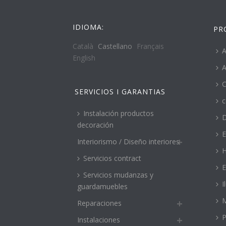
IDIOMA:
PR
Català
Castellano
Français
A
English
A
C
SERVICIOS I GARANTIAS
c
Instalación productos
decoración
E
Interiorismo / Diseño interiores
H
Servicios contract
E
Servicios mudanzas y
I
guardamuebles
M
Reparaciones
P
Instalaciones