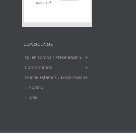
website?
CONOCENOS
Quien somos / Presentación
Como somos
Donde estamos / Localización
Horario
Web