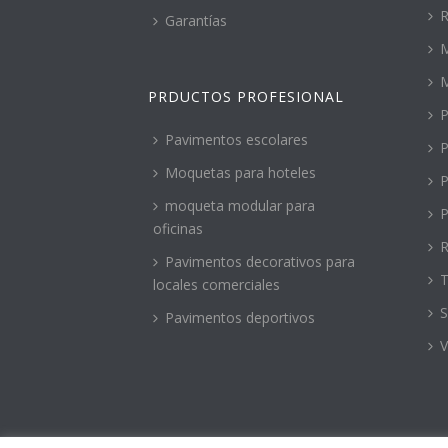
R
Garantías
M
PRDUCTOS PROFESIONAL
P
Pavimentos escolares
P
Moquetas para hoteles
P
moqueta modular para
P
oficinas
R
Pavimentos decorativos para
T
locales comerciales
S
Pavimentos deportivos
V