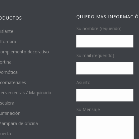
QUIERO MAS INFORMACI
ODUCTOS
Su nombre (requerido)
islante
lfombra
omplemento decorativo
Su mail (requerido)
ortina
Domótica
comateriales
Asunto
erramientas / Maquinária
scalera
Su Mensaje
luminación
ampara de oficina
uerta