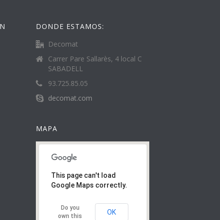
ÓN
DONDE ESTAMOS:
Decomat
Carrer Pare Sallarès, 4 local C
SABADELL
93.725.85.05
decomat.com
MAPA
This page can't load
Google Maps correctly.
Do you
OK
own this