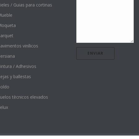
ieles / Guias para cortinas
ueble
Moqueta
arquet
avimentos vinílicos
ersiana
intura / Adhesivos
ejas y ballestas
oldo
uelos tècnicos elevados
elux