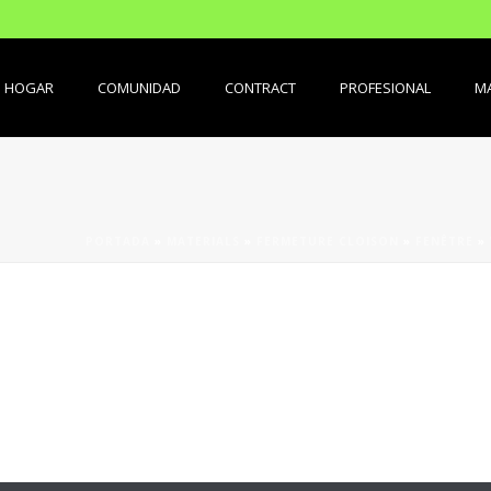
HOGAR
COMUNIDAD
CONTRACT
PROFESIONAL
MA
PORTADA
»
MATERIALS
»
FERMETURE CLOISON
»
FENÊTRE
»