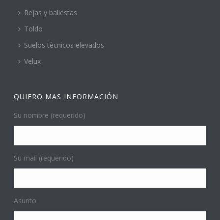
Rejas y ballestas
Toldo
Suelos tècnicos elevados
Velux
QUIERO MAS INFORMACIÓN
Su nombre (requerido)
Su mail (requerido)
Asunto