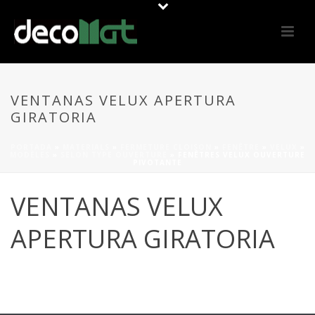
VENTANAS VELUX APERTURA
GIRATORIA
PORTADA
»
MATERIALS
»
FERMETURE CLOISON
»
FENÊTRE
»
VELUX
»
MODÈLES
»
SELON TYPE OUVERTURE
»
FENÊTRES VELUX OUVERTURE
PIVOTANTE
VENTANAS VELUX
APERTURA GIRATORIA