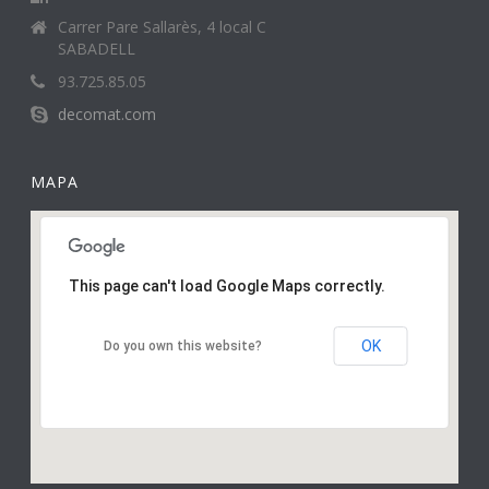
Carrer Pare Sallarès, 4 local C
SABADELL
93.725.85.05
decomat.com
MAPA
This page can't load Google Maps correctly.
OK
Do you own this website?