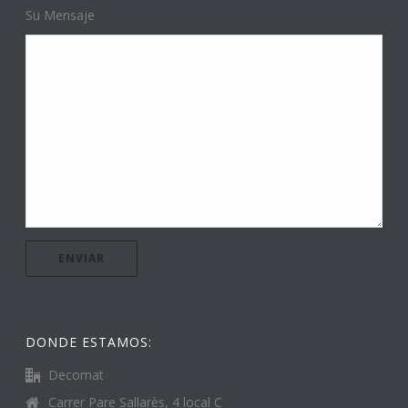
Su Mensaje
DONDE ESTAMOS:
Decomat
Carrer Pare Sallarès, 4 local C