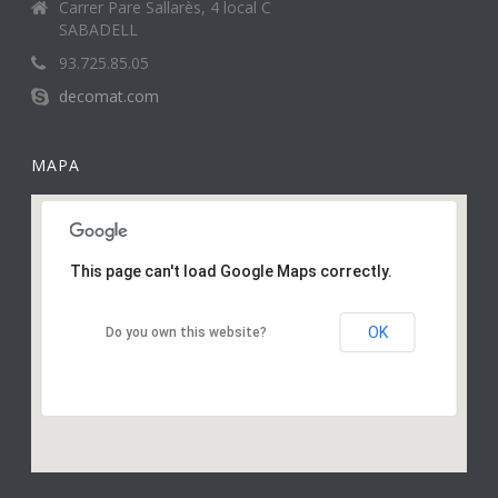
Carrer Pare Sallarès, 4 local C
SABADELL
93.725.85.05
decomat.com
MAPA
This page can't load Google Maps correctly.
OK
Do you own this website?