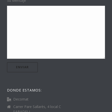
Su Mensaje
DONDE ESTAMOS:
Decomat
Carrer Pare Sallarès, 4 local C
SABADELL