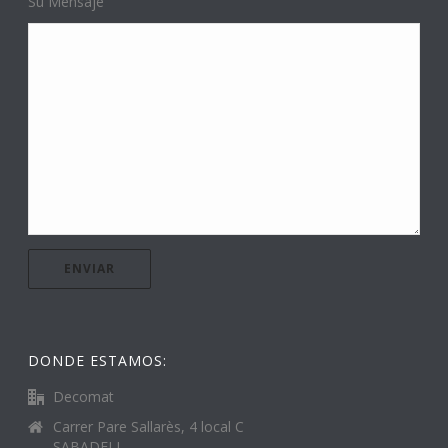
Su Mensaje
DONDE ESTAMOS:
Decomat
Carrer Pare Sallarès, 4 local C
SABADELL