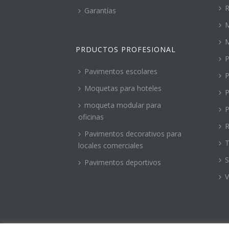
R
Garantías
M
PRDUCTOS PROFESIONAL
P
Pavimentos escolares
P
Moquetas para hoteles
P
moqueta modular para
P
oficinas
R
Pavimentos decorativos para
T
locales comerciales
S
Pavimentos deportivos
V