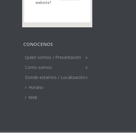
website?
CONOCENOS
Quien somos / Presentación
Como somos
Donde estamos / Localización
Horario
Web