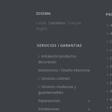
IDIOMA:
PR
Català
Castellano
Français
A
English
A
C
SERVICIOS I GARANTIAS
c
Instalación productos
decoración
E
Interiorismo / Diseño interiores
H
Servicios contract
E
Servicios mudanzas y
I
guardamuebles
M
Reparaciones
P
Instalaciones