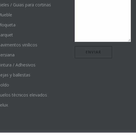
ieles / Guias para cortinas
ueble
Moqueta
arquet
avimentos vinílicos
ersiana
intura / Adhesivos
ejas y ballestas
oldo
uelos tècnicos elevados
elux