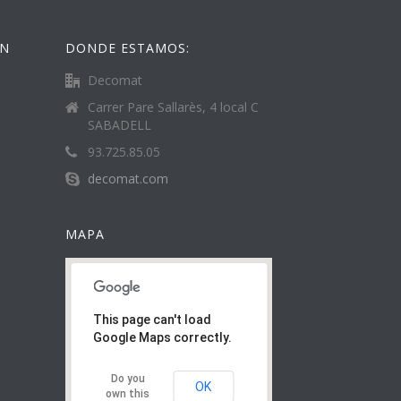
ÓN
DONDE ESTAMOS:
Decomat
Carrer Pare Sallarès, 4 local C
SABADELL
93.725.85.05
decomat.com
MAPA
This page can't load
Google Maps correctly.
Do you
OK
own this