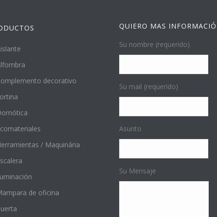
QUIERO MAS INFORMACI
ODUCTOS
Su nombre (requerido)
islante
lfombra
omplemento decorativo
Su mail (requerido)
ortina
Domótica
comateriales
Asunto
erramientas / Maquinária
scalera
Su Mensaje
luminación
ampara de oficina
uerta