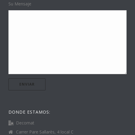
Su Mensaje
DONDE ESTAMOS:
Decomat
Carrer Pare Sallarès, 4 local C