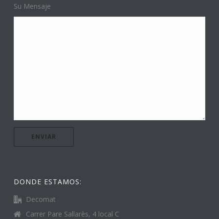
Su Mensaje
DONDE ESTAMOS:
Decomat
Carrer Pare Sallarès, 4 local C