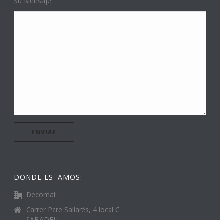
Su Mensaje
DONDE ESTAMOS:
Decomat
Carrer Pare Sallarès, 4 local C
SABADELL