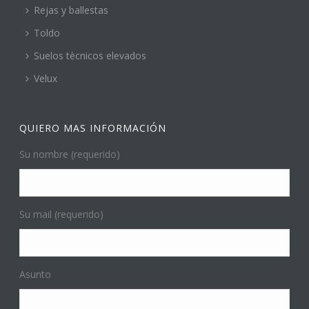
Rejas y ballestas
Toldo
Suelos tècnicos elevados
Velux
QUIERO MAS INFORMACIÓN
Su nombre (requerido)
Su mail (requerido)
Asunto