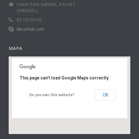
Carrer Pare Sallarès, 4 local C
SABADELL
93.725.85.05
decomat.com
MAPA
This page can't load Google Maps correctly.
OK
Do you own this website?