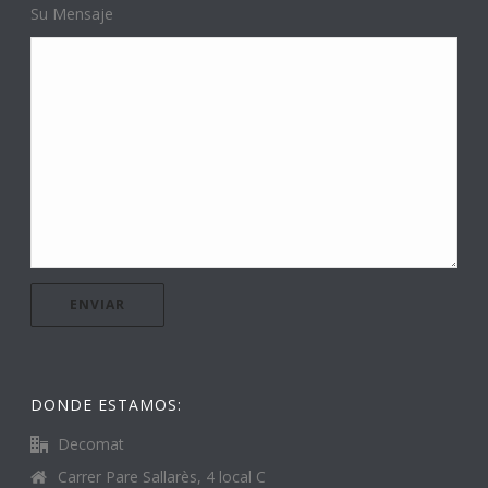
Su Mensaje
DONDE ESTAMOS:
Decomat
Carrer Pare Sallarès, 4 local C