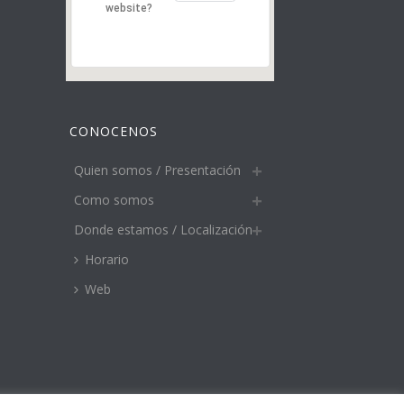
website?
CONOCENOS
Quien somos / Presentación
Como somos
Donde estamos / Localización
Horario
Web