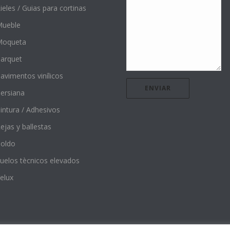
ieles / Guias para cortinas
ueble
Moqueta
arquet
avimentos vinílicos
ersiana
intura / Adhesivos
ejas y ballestas
oldo
uelos tècnicos elevados
elux