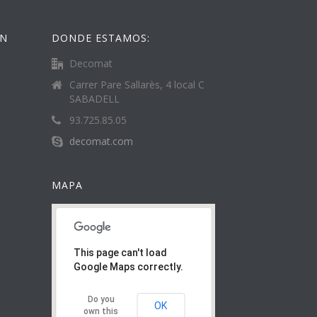
ÓN
DONDE ESTAMOS:
Decomat
Carrer Pare Sallarès, 4 local C
SABADELL
93.725.85.05
decomat.com
MAPA
This page can't load
Google Maps correctly.
Do you
OK
own this