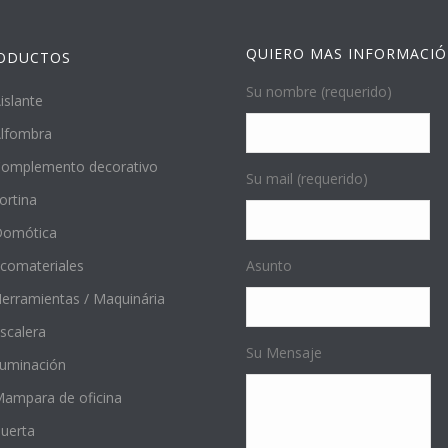
QUIERO MAS INFORMACI
ODUCTOS
Su nombre (requerido)
islante
lfombra
omplemento decorativo
Su mail (requerido)
ortina
Domótica
comateriales
Asunto
erramientas / Maquinária
scalera
Su Mensaje
luminación
ampara de oficina
uerta