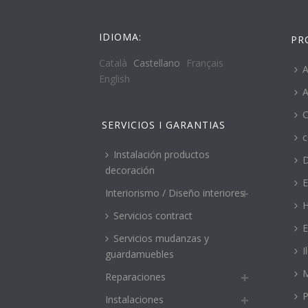
IDIOMA:
PR
Català
Castellano
Français
A
English
A
C
SERVICIOS I GARANTIAS
c
Instalación productos
decoración
E
Interiorismo / Diseño interiores
H
Servicios contract
E
Servicios mudanzas y
I
guardamuebles
M
Reparaciones
P
Instalaciones