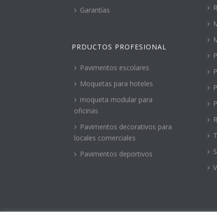
R
Garantías
M
PRDUCTOS PROFESIONAL
P
Pavimentos escolares
P
Moquetas para hoteles
P
moqueta modular para
P
oficinas
R
Pavimentos decorativos para
T
locales comerciales
S
Pavimentos deportivos
V