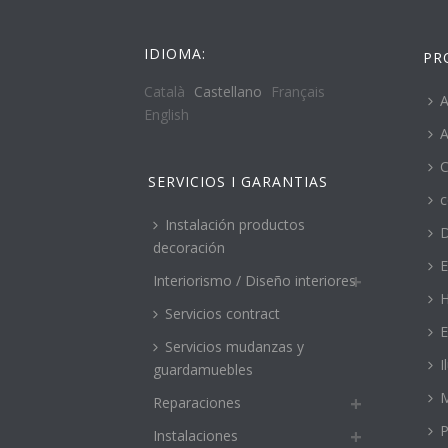
IDIOMA:
PR
Català
Castellano
Français
A
English
A
C
SERVICIOS I GARANTIAS
c
Instalación productos
decoración
E
Interiorismo / Diseño interiores
H
Servicios contract
E
Servicios mudanzas y
I
guardamuebles
M
Reparaciones
P
Instalaciones