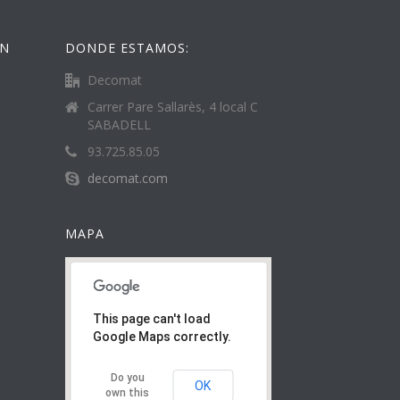
ÓN
DONDE ESTAMOS:
Decomat
Carrer Pare Sallarès, 4 local C
SABADELL
93.725.85.05
decomat.com
MAPA
This page can't load
Google Maps correctly.
Do you
OK
own this