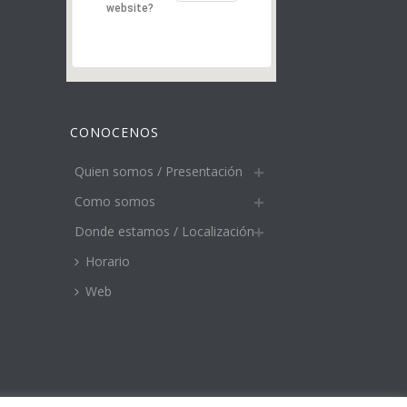
website?
CONOCENOS
Quien somos / Presentación
Como somos
Donde estamos / Localización
Horario
Web