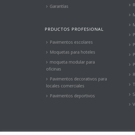
R
Garantías
M
PRDUCTOS PROFESIONAL
P
Pavimentos escolares
P
Moquetas para hoteles
P
moqueta modular para
P
oficinas
R
Pavimentos decorativos para
T
locales comerciales
S
Pavimentos deportivos
V