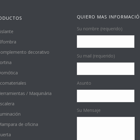
QUIERO MAS INFORMACI
ODUCTOS
Su nombre (requerido)
islante
lfombra
omplemento decorativo
Su mail (requerido)
ortina
Domótica
comateriales
Asunto
erramientas / Maquinária
scalera
Su Mensaje
luminación
ampara de oficina
uerta