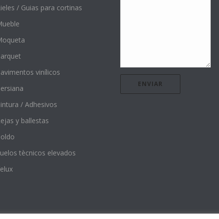
ieles / Guias para cortinas
ueble
Moqueta
arquet
avimentos vinílicos
ersiana
intura / Adhesivos
ejas y ballestas
oldo
uelos tècnicos elevados
elux