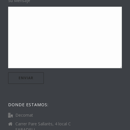
Su Mensaje
DONDE ESTAMOS:
Decomat
Carrer Pare Sallarès, 4 local C
SABADELL