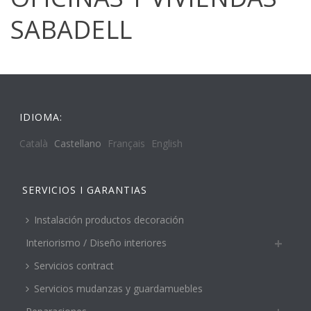
SABADELL
IDIOMA:
Català
Castellano
Français
English
SERVICIOS I GARANTIAS
Instalación productos decoración
Interiorismo / Diseño interiores
Servicios contract
Servicios mudanzas y guardamuebles