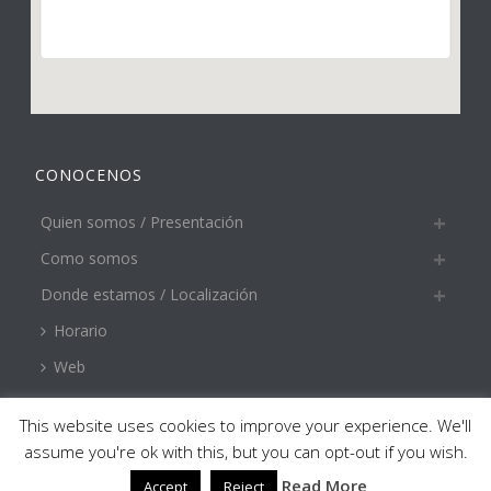
CONOCENOS
Quien somos / Presentación
Como somos
Donde estamos / Localización
Horario
Web
This website uses cookies to improve your experience. We'll
assume you're ok with this, but you can opt-out if you wish.
Read More
Copyright © 2018 - Todos los Derechos Reservados - Decoració
Accept
Reject