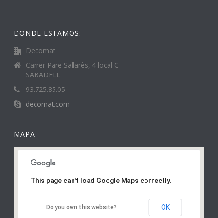
DONDE ESTAMOS:
Decomat
Carrer Pare Sallarès, 4 local C
SABADELL
93.725.85.05
decomat.com
MAPA
This page can't load Google Maps correctly.
OK
Do you own this website?