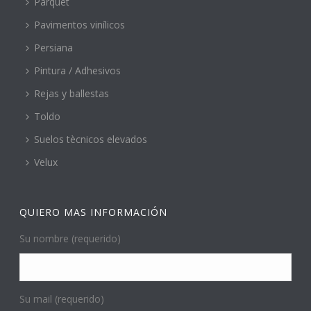
Parquet
Pavimentos vinílicos
Persiana
Pintura / Adhesivos
Rejas y ballestas
Toldo
Suelos tècnicos elevados
Velux
QUIERO MAS INFORMACIÓN
Su nombre (requerido)
Su mail (requerido)