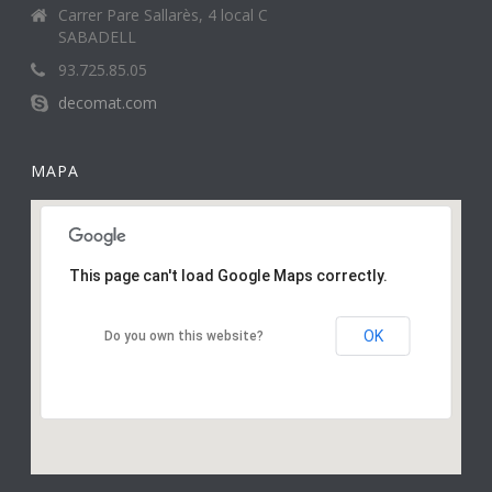
Carrer Pare Sallarès, 4 local C
SABADELL
93.725.85.05
decomat.com
MAPA
This page can't load Google Maps correctly.
OK
Do you own this website?