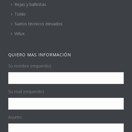
Rejas y ballestas
Toldo
Suelos tècnicos elevados
Velux
QUIERO MAS INFORMACIÓN
Su nombre (requerido)
Su mail (requerido)
Asunto