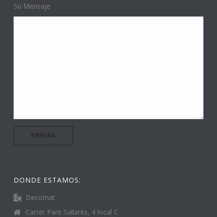
Su Mensaje
DONDE ESTAMOS:
Decomat
Carrer Pare Sallarès, 4 local C