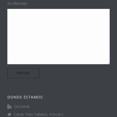
Su Mensaje
DONDE ESTAMOS:
Decomat
Carrer Pare Sallarès, 4 local C