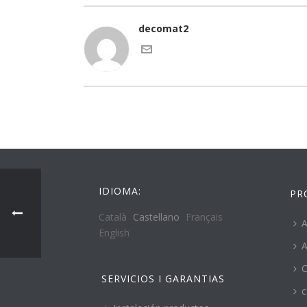
decomat2
IDIOMA:
PR
Català
Castellano
Français
A
English
A
C
SERVICIOS I GARANTIAS
c