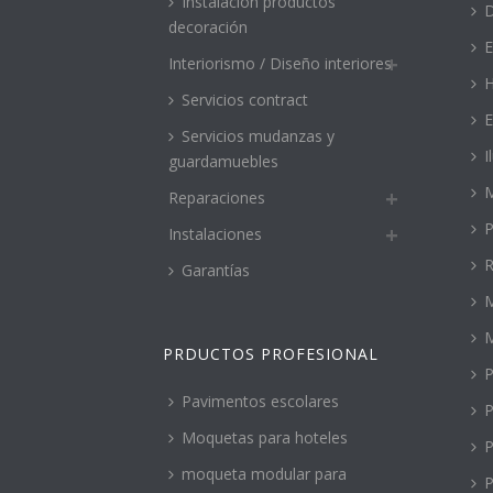
Instalación productos
decoración
E
Interiorismo / Diseño interiores
H
Servicios contract
E
Servicios mudanzas y
I
guardamuebles
M
Reparaciones
P
Instalaciones
R
Garantías
M
PRDUCTOS PROFESIONAL
P
Pavimentos escolares
P
Moquetas para hoteles
P
moqueta modular para
P