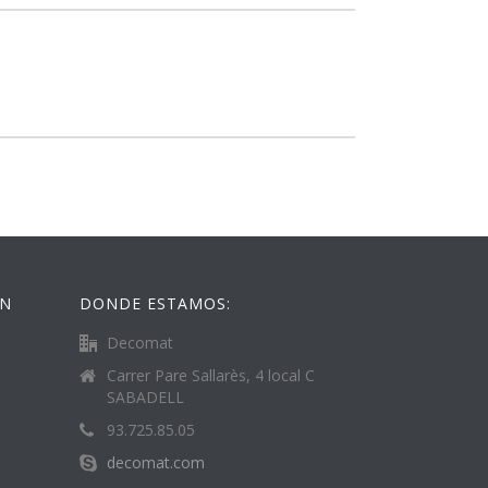
ÓN
DONDE ESTAMOS:
Decomat
Carrer Pare Sallarès, 4 local C
SABADELL
93.725.85.05
decomat.com