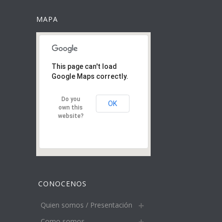
MAPA
This page can't load
Google Maps correctly.
Do you
OK
own this
website?
CONOCENOS
Quien somos / Presentación
Como somos