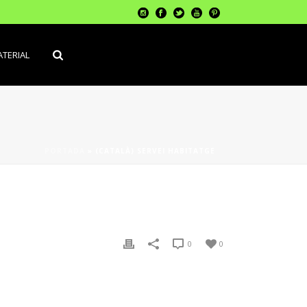
TERIAL
PORTADA
»
(CATALÀ) SERVEI HABITATGE
0
0