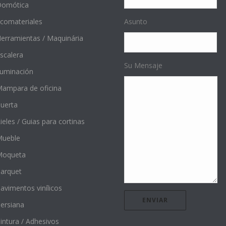
Domótica
comateriales
Asunto
erramientas / Maquinária
scalera
Su Mensaje
luminación
ampara de oficina
uerta
ieles / Guias para cortinas
ueble
Moqueta
arquet
avimentos vinílicos
ersiana
intura / Adhesivos