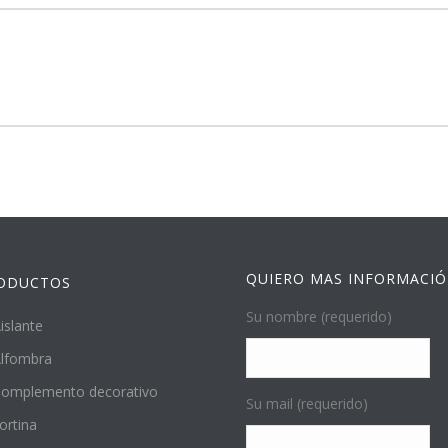
QUIERO MAS INFORMACI
ODUCTOS
Su nombre (requerido)
islante
lfombra
omplemento decorativo
Su mail (requerido)
ortina