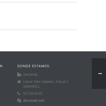
ÓN
DONDE ESTAMOS:
Decomat
Carrer Pare Sallarès, 4 local C
SABADELL
93.725.85.05
decomat.com