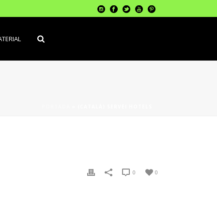
TERIAL
PORTADA
»
(CATALÀ) SERVEI HOTELS
0
0