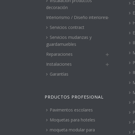
Instalación productos
decoración
E
Interiorismo / Diseño interiores
H
Servicios contract
E
Servicios mudanzas y
I
guardamuebles
M
Reparaciones
P
Instalaciones
R
Garantías
M
PRDUCTOS PROFESIONAL
P
Pavimentos escolares
P
Moquetas para hoteles
P
moqueta modular para
P