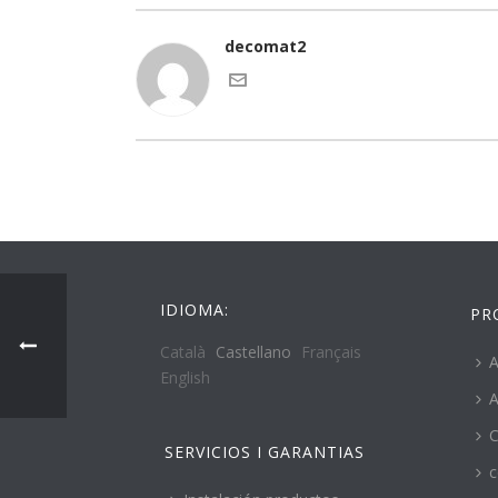
decomat2
IDIOMA:
PR
Català
Castellano
Français
A
English
A
C
SERVICIOS I GARANTIAS
c