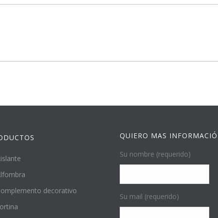
QUIERO MAS INFORMACI
ODUCTOS
Su nombre (requerido)
islante
lfombra
omplemento decorativo
Su mail (requerido)
ortina