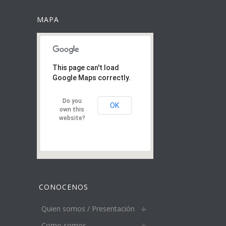
MAPA
This page can't load
Google Maps correctly.
Do you
OK
own this
website?
CONOCENOS
Quien somos / Presentación
Como somos