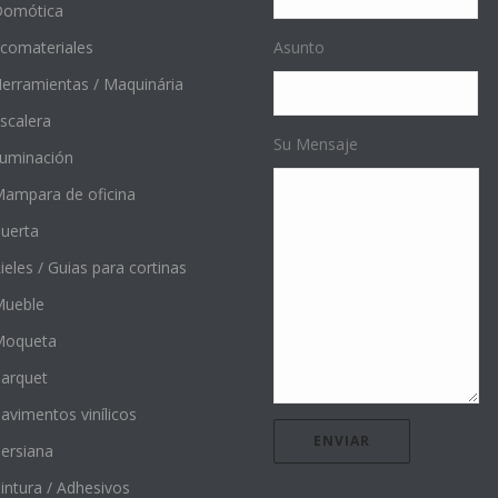
Domótica
comateriales
Asunto
erramientas / Maquinária
scalera
Su Mensaje
luminación
ampara de oficina
uerta
ieles / Guias para cortinas
ueble
Moqueta
arquet
avimentos vinílicos
ersiana
intura / Adhesivos